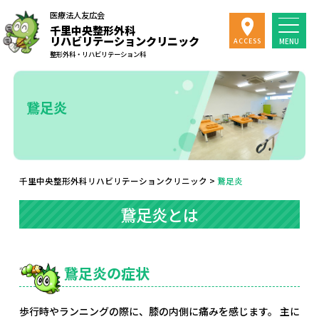
医療法人友広会
千里中央整形外科
リハビリテーションクリニック
MENU
ACCESS
整形外科・リハビリテーション科
鵞足炎
千里中央整形外科リハビリテーションクリニック
>
鵞足炎
鵞足炎とは
鵞足炎の症状
歩行時やランニングの際に、膝の内側に痛みを感じます。 主に