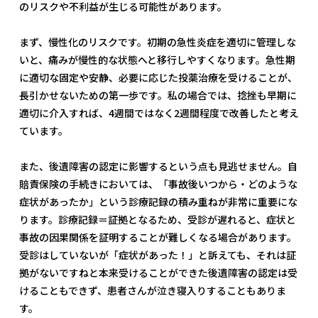
のリスクや不利益が生じる可能性があります。
まず、慢性化のリスクです。初期の急性炎症を適切に管理しな
いと、痛みが慢性的な状態へと移行しやすくなります。急性期
に適切な固定や安静、必要に応じた投薬治療を受けることが、
長引かせないための第一歩です。私の場合では、捻挫も早期に
適切に介入すれば、4週間ではなく2週間程度で改善したと考え
ています。
また、後遺障害の認定に影響するという点も見逃せません。自
賠責保険の手続きにおいては、「事故後いつから・どのような
症状があったか」という診療記録の積み重ねが非常に重要にな
ります。診療記録＝証拠となるため、受診が遅れると、症状と
事故の因果関係を証明することが難しくなる場合があります。
受診はしていないが「症状があった！」と訴えても、それは証
拠がないですねと本来受けることができた後遺障害の認定は受
けることもできず、患者さんが泣き寝入りすることもありま
す。